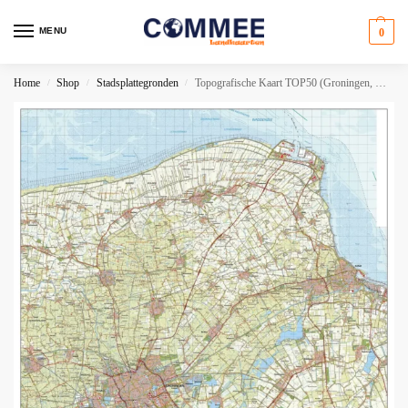
MENU
0
Home
Shop
Stadsplattegronden
Topografische Kaart TOP50 (Groningen, Hoogezand, Veendam, Haren, Delfzijl, Roden)
/
/
/