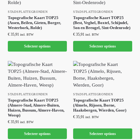
STADSPLATTEGRONDEN
STADSPLATTEGRONDEN
Topografische Kaart TOP25
Topografische Kaart TOP25
(Assen, Beilen, Gieten, Borger,
(Best, Veghel, Boxtel, Schijndel,
Westerbork, Rolde)
Son en Breugel, Sint-Oedenrode)
€
35,91
€
35,91
incl. BTW
incl. BTW
Selecteer options
Selecteer options
STADSPLATTEGRONDEN
STADSPLATTEGRONDEN
Topografische Kaart TOP25
Topografische Kaart TOP25
(Almere-Stad, Almere-Buiten,
(Almelo, Rijssen, Borne,
Huizen, Bussum, Almere-Haven,
Haaksbergen, Wierden, Goor)
Weesp)
€
35,91
incl. BTW
€
35,91
incl. BTW
Selecteer options
Selecteer options