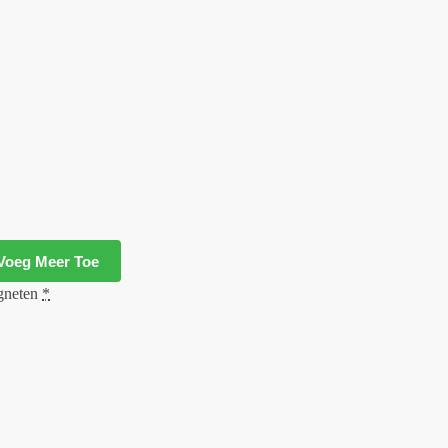
Voeg Meer Toe
neten
*