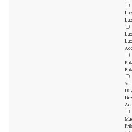
Lux
Luxe
Lux
Luxe
Acc
Pri
Prik
Set 
Uit
Dez
Acc
Mag
Prik