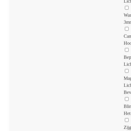
Lic
Wan
3mm 
Can
Hoo
Bep
Lic
Mag
Lic
Bev
Bli
Het
Zij