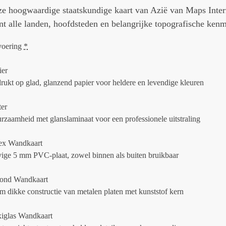
e hoogwaardige staatskundige kaart van Azië van Maps Inter
nt alle landen, hoofdsteden en belangrijke topografische ken
voering
*
ier
rukt op glad, glanzend papier voor heldere en levendige kleuren
ter
rzaamheid met glanslaminaat voor een professionele uitstraling
ex Wandkaart
vige 5 mm PVC-plaat, zowel binnen als buiten bruikbaar
ond Wandkaart
m dikke constructie van metalen platen met kunststof kern
xiglas Wandkaart