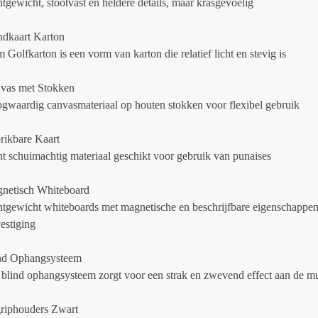
htgewicht, stootvast en heldere details, maar krasgevoelig
dkaart Karton
Golfkarton is een vorm van karton die relatief licht en stevig is
vas met Stokken
gwaardig canvasmateriaal op houten stokken voor flexibel gebruik
rikbare Kaart
ht schuimachtig materiaal geschikt voor gebruik van punaises
netisch Whiteboard
htgewicht whiteboards met magnetische en beschrijfbare eigenschappe
estiging
nd Ophangsysteem
 blind ophangsysteem zorgt voor een strak en zwevend effect aan de m
griphouders Zwart