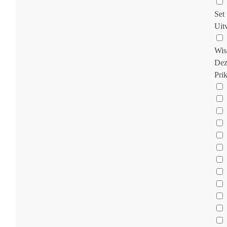
Set 
Uit
Wis
Dez
Pri