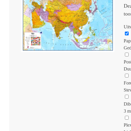
Dez
too
Uit
Pap
Ged
Pos
Duu
For
Ste
Dib
3 m
Ple