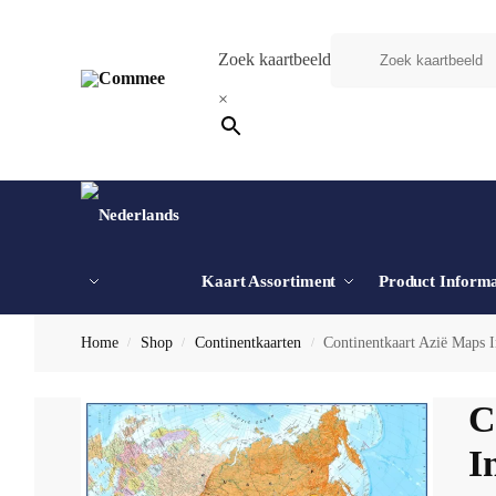
Zoek kaartbeeld
×
Kaart Assortiment
Product Informa
Home
Shop
Continentkaarten
Continentkaart Azië Maps I
/
/
/
C
I