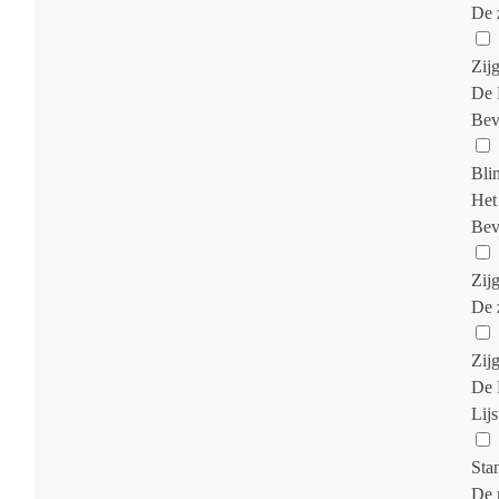
De 
Zij
De 
Bev
Bli
Het
Bev
Zij
De 
Zij
De 
Lijs
Sta
De 