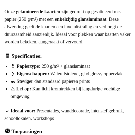
Onze
gelamineerde kaarten
zijn gedrukt op gesatineerd mc-
papier (250 g/m²) met een
enkelzijdig glanslaminaat
. Deze
afwerking geeft de kaarten een luxe uitstraling en verhoogt de
duurzaamheid aanzienlijk. Ideaal voor plekken waar kaarten vaker
worden bekeken, aangeraakt of vervoerd.
🧾 Specificaties:
📄
Papiertype:
250 g/m² + glanslaminaat
💧
Eigenschappen:
Waterafstotend, glad glossy oppervlak
🧱
Steviger
dan standaard papieren prints
⚠️
Let op:
Kan licht kromtrekken bij langdurige vochtige
omgeving
💡
Ideaal voor:
Presentaties, wanddecoratie, intensief gebruik,
schoollokalen, workshops
🧭
Toepassingen