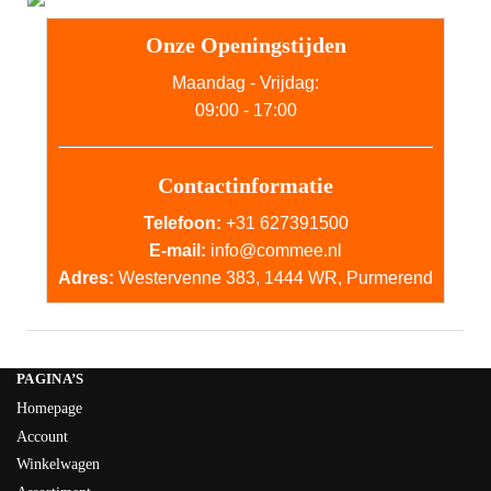
Onze Openingstijden
Maandag - Vrijdag:
09:00 - 17:00
Contactinformatie
Telefoon:
+31 627391500
E-mail:
info@commee.nl
Adres:
Westervenne 383, 1444 WR, Purmerend
PAGINA’S
Homepage
Account
Winkelwagen