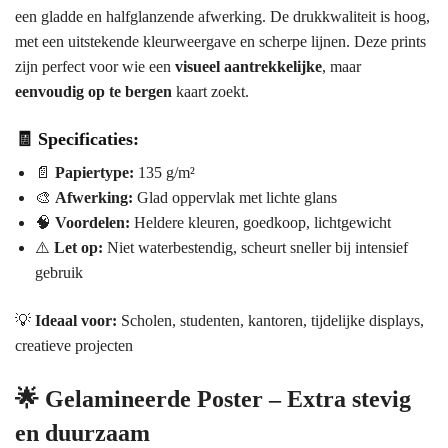
een gladde en halfglanzende afwerking. De drukkwaliteit is hoog,
met een uitstekende kleurweergave en scherpe lijnen. Deze prints
zijn perfect voor wie een
visueel aantrekkelijke
, maar
eenvoudig op te bergen
kaart zoekt.
🧾 Specificaties:
📄
Papiertype:
135 g/m²
🎨
Afwerking:
Glad oppervlak met lichte glans
🧠
Voordelen:
Heldere kleuren, goedkoop, lichtgewicht
⚠️
Let op:
Niet waterbestendig, scheurt sneller bij intensief
gebruik
💡
Ideaal voor:
Scholen, studenten, kantoren, tijdelijke displays,
creatieve projecten
🌟
Gelamineerde Poster – Extra stevig
en duurzaam