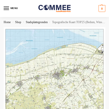
MENU
0
Home
Shop
Stadsplattegronden
Topografische Kaart TOP25 (Bedum, Winsum, Uithuizen, Ten Boer, Uithuizermeeden, Loppersum)
/
/
/