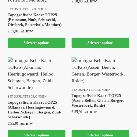
€
58,80
incl. BTW
STADSPLATTEGRONDEN
Topografische Kaart TOP25
(Brunssum, Nuth, Schinveld,
Oirsbeek, Posterholt, Montfort)
€
35,91
incl. BTW
Selecteer options
Selecteer options
STADSPLATTEGRONDEN
Topografische Kaart TOP25
STADSPLATTEGRONDEN
(Assen, Beilen, Gieten, Borger,
Topografische Kaart TOP25
Westerbork, Rolde)
(Alkmaar, Heerhugowaard,
Heiloo, Schagen, Bergen, Zuid-
€
35,91
incl. BTW
Scharwoude)
€
35,91
incl. BTW
Selecteer options
Selecteer options