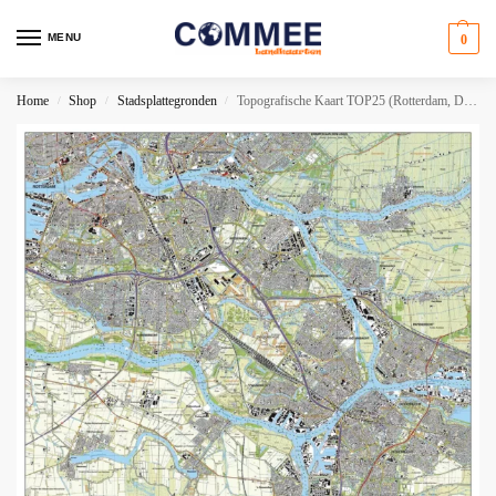
MENU
0
Home
Shop
Stadsplattegronden
Topografische Kaart TOP25 (Rotterdam, Dordrecht, Barendrecht, Zwijndrecht, Papendrecht, Hendrik-Ido-Ambacht)
/
/
/