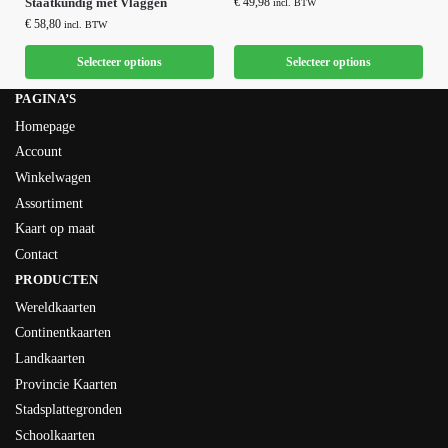
Staatkundig met Vlaggen
€
49,98
incl. BTW
€
58,80
incl. BTW
Selecteer options
Selecteer options
PAGINA’S
Homepage
Account
Winkelwagen
Assortiment
Kaart op maat
Contact
PRODUCTEN
Wereldkaarten
Continentkaarten
Landkaarten
Provincie Kaarten
Stadsplattegronden
Schoolkaarten