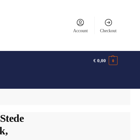
Account
Checkout
€
0,00
0
Stede
k,