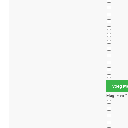
Voeg Me
Magneten
*