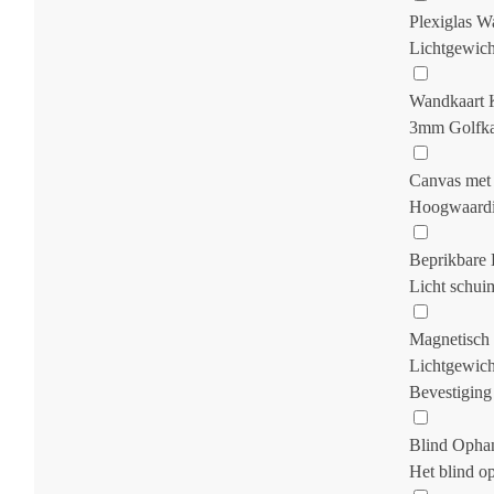
Plexiglas W
Lichtgewicht
Wandkaart 
3mm Golfkart
Canvas met
Hoogwaardig
Beprikbare 
Licht schui
Magnetisch
Lichtgewich
Bevestiging
Blind Opha
Het blind o