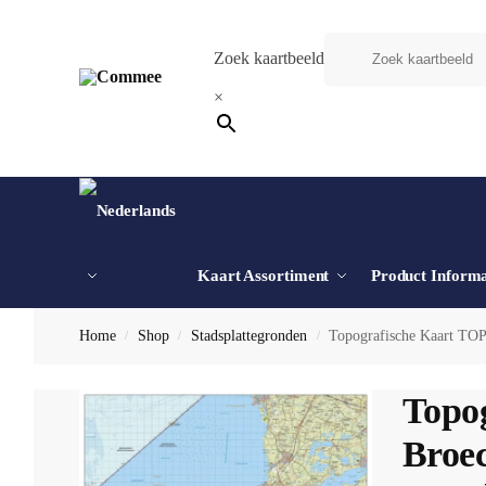
Zoek kaartbeeld
×
Kaart Assortiment
Product Informa
Home
Shop
Stadsplattegronden
Topografische Kaart TOP
/
/
/
Topog
Broe