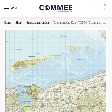
MENU
0
Home
Shop
Stadsplattegronden
Topografische Kaart TOP50 (Groningen, Haren, Leek, Hoogkerk, Bedum, Zuidhorn)
/
/
/