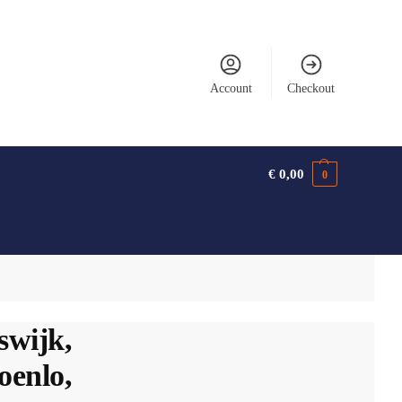
Account
Checkout
€
0,00
0
swijk,
oenlo,