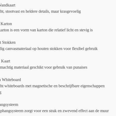
Wandkaart
t, stootvast en heldere details, maar krasgevoelig
 Karton
ton is een vorm van karton die relatief licht en stevig is
t Stokken
g canvasmateriaal op houten stokken voor flexibel gebruik
 Kaart
imachtig materiaal geschikt voor gebruik van punaises
h Whiteboard
ht whiteboards met magnetische en beschrijfbare eigenschappen
g
angsysteem
ophangsysteem zorgt voor een strak en zwevend effect aan de muur