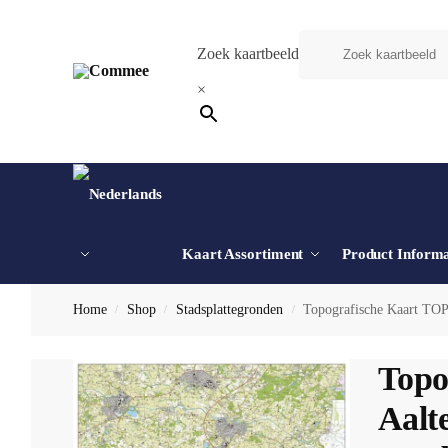
Zoek kaartbeeld
×
Kaart Assortiment
Product Informa
Home
Shop
Stadsplattegronden
Topografische Kaart TOP
/
/
/
Topo
Aalt