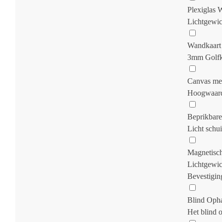
Plexiglas 
Lichtgewich
Wandkaart
3mm Golfkar
Canvas me
Hoogwaardi
Beprikbare
Licht schu
Magnetisc
Lichtgewic
Bevestigin
Blind Oph
Het blind 