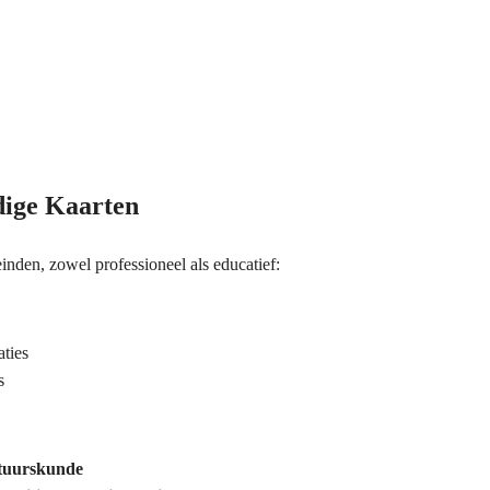
dige Kaarten
inden, zowel professioneel als educatief:
aties
s
tuurskunde