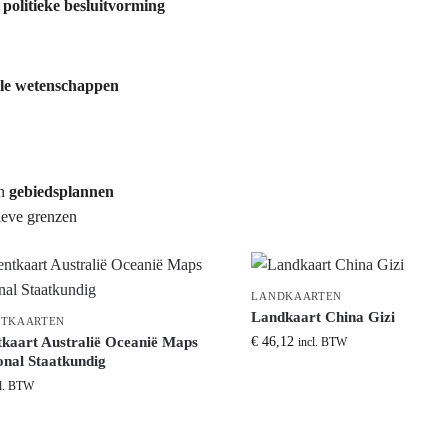
n
politieke besluitvorming
ale wetenschappen
en
gebiedsplannen
ieve grenzen
LANDKAARTEN
Landkaart China Gizi
NTKAARTEN
tkaart Australië Oceanië Maps
€
46,12
incl. BTW
onal Staatkundig
cl. BTW