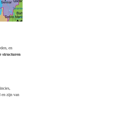
eden, en
e structuren
incies,
d en zijn van