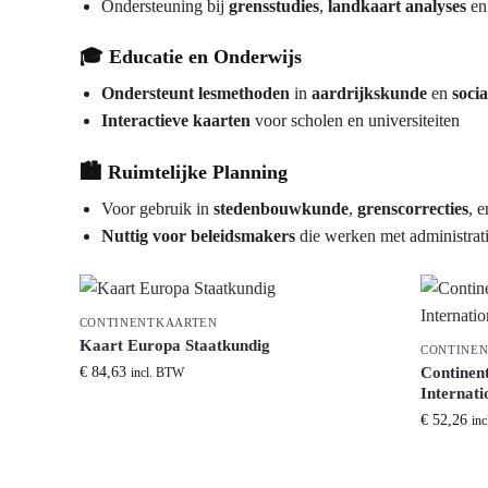
Ondersteuning bij
grensstudies
,
landkaart analyses
e
🎓
Educatie en Onderwijs
Ondersteunt lesmethoden
in
aardrijkskunde
en
soci
Interactieve kaarten
voor scholen en universiteiten
🏙️
Ruimtelijke Planning
Voor gebruik in
stedenbouwkunde
,
grenscorrecties
, 
Nuttig voor beleidsmakers
die werken met administrat
CONTINENTKAARTEN
Kaart Europa Staatkundig
CONTINE
€
84,63
Continen
incl. BTW
Internati
€
52,26
in