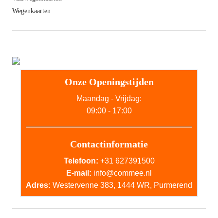
Wegenkaarten
Onze Openingstijden
Maandag - Vrijdag:
09:00 - 17:00
Contactinformatie
Telefoon:
+31 627391500
E-mail:
info@commee.nl
Adres:
Westervenne 383, 1444 WR, Purmerend