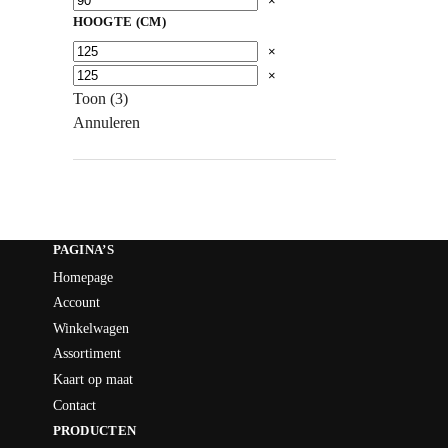
×
HOOGTE (CM)
×
×
Toon
(
3
)
Annuleren
PAGINA’S
Homepage
Account
Winkelwagen
Assortiment
Kaart op maat
Contact
PRODUCTEN