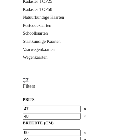
Kadaster TOP25
Kadaster TOP50
Natuurkundige Kaarten
Postcodekaarten
Schoolkaarten
Staatkundige Kaarten
Vaarwegenkaarten
Wegenkaarten
Filters
PRIJS
×
×
BREEDTE (CM)
×