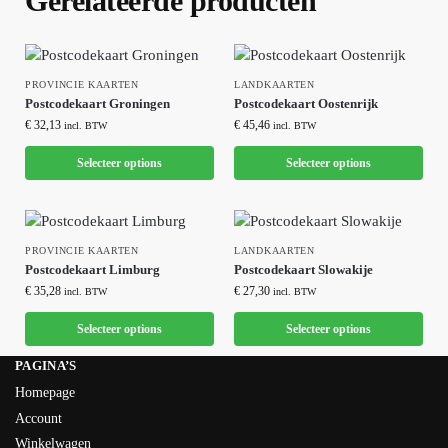
Gerelateerde producten
PROVINCIE KAARTEN
LANDKAARTEN
Postcodekaart Groningen
Postcodekaart Oostenrijk
€
32,13
€
45,46
incl. BTW
incl. BTW
Selecteer options
Selecteer options
PROVINCIE KAARTEN
LANDKAARTEN
Postcodekaart Limburg
Postcodekaart Slowakije
€
35,28
€
27,30
incl. BTW
incl. BTW
Selecteer options
Selecteer options
PAGINA’S
Homepage
Account
Winkelwagen