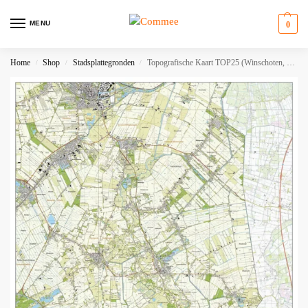
MENU
0
Home
Shop
Stadsplattegronden
Topografische Kaart TOP25 (Winschoten, Oude Pekela, Musselkanaal, Nieuw-Buinen, Nieuwe Pekela, Bellingwolde)
/
/
/