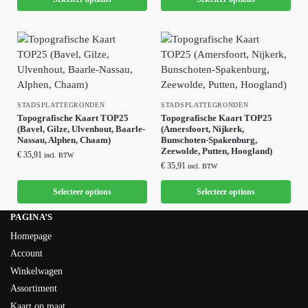
STADSPLATTEGRONDEN
STADSPLATTEGRONDEN
Topografische Kaart TOP25
Topografische Kaart TOP25
(Bavel, Gilze, Ulvenhout, Baarle-
(Amersfoort, Nijkerk,
Nassau, Alphen, Chaam)
Bunschoten-Spakenburg,
Zeewolde, Putten, Hoogland)
€
35,91
incl. BTW
€
35,91
incl. BTW
Selecteer options
Selecteer options
PAGINA’S
Homepage
Account
Winkelwagen
Assortiment
Kaart op maat