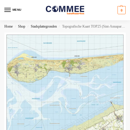
MENU
0
Home
Shop
Stadsplattegronden
Topografische Kaart TOP25 (Sint-Annaparochie, Hallum, Ferwerd, Holwerd, Marrum, Hollum)
/
/
/