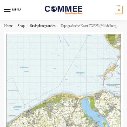
MENU
0
Home
Shop
Stadsplattegronden
Topografische Kaart TOP25 (Middelburg, Oost-Souburg, Arnemuiden, Koudekerke, Oostkapelle, Serooskerke)
/
/
/