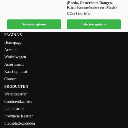
(Breda, Oosterhout, Dongen,
Rijen, Raamsdonksveer, Made)
€
35,91
incl. BTW
Selecteer options
Selecteer options
PAGINA’S
Homepage
Account
Winkelwagen
Assortiment
Kaart op maat
Contact
PRODUCTEN
Wereldkaarten
Continentkaarten
Landkaarten
Provincie Kaarten
Stadsplattegronden