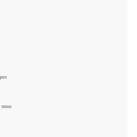
ppen
e muur