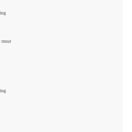
ging
e muur
ging