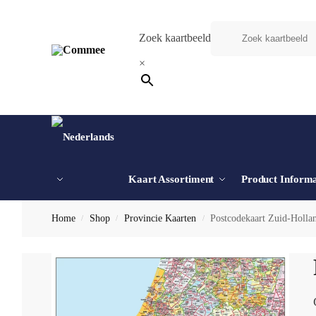
Zoek kaartbeeld
×
Kaart Assortiment
Product Informa
Home
Shop
Provincie Kaarten
Postcodekaart Zuid-Holla
/
/
/