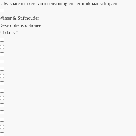
Uitwisbare markers voor eenvoudig en herbruikbaar schrijven
Wisser & Stifthouder
Deze optie is optioneel
Prikkers
*