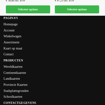
€
58,80
€
47,25
incl. BTW
incl. BTW
Selecteer options
Selecteer options
PAGINA’S
Homepage
Account
Winkelwagen
Assortiment
Kaart op maat
Contact
PRODUCTEN
Wereldkaarten
Continentkaarten
Landkaarten
Provincie Kaarten
Stadsplattegronden
Schoolkaarten
CONTACTGEGEVENS