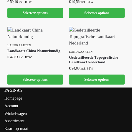
€
50,40
€
49,56
incl. BTW
incl. BTW
Selecteer options
Selecteer options
LANDKAARTEN
Landkaart China Natuurkundig
LANDKAARTEN
€
47,63
Gedetailleerde Topografische
incl. BTW
Landkaart Nederland
€
94,08
incl. BTW
Selecteer options
Selecteer options
PAGINA’S
Homepage
Account
Winkelwagen
Assortiment
Kaart op maat