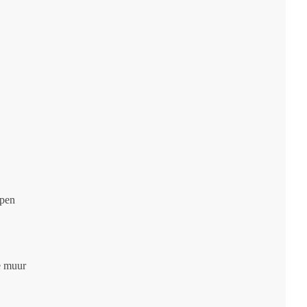
ppen
e muur