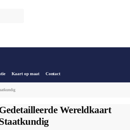
tie
Kaart op maat
Contact
taatkundig
Gedetailleerde Wereldkaart
Staatkundig