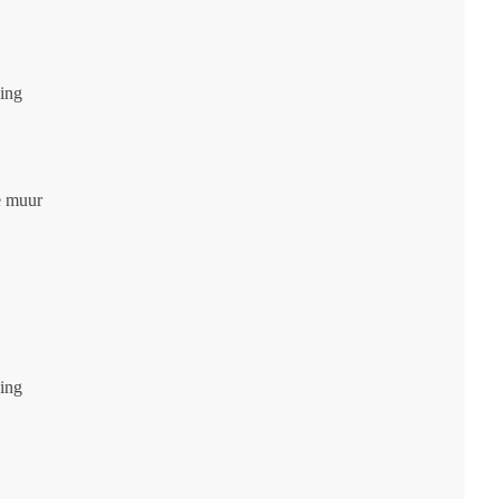
ging
e muur
ging