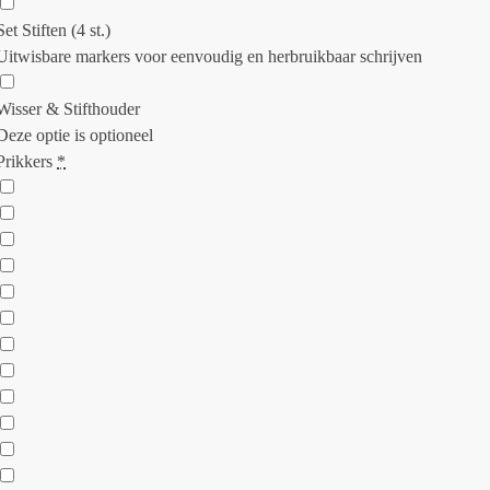
Set Stiften (4 st.)
Uitwisbare markers voor eenvoudig en herbruikbaar schrijven
Wisser & Stifthouder
Deze optie is optioneel
Prikkers
*