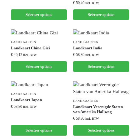
€
50,40
incl. BTW
Selecteer options
Selecteer options
LANDKAARTEN
LANDKAARTEN
Landkaart China Gizi
Landkaart India
€
46,12
€
58,80
incl. BTW
incl. BTW
Selecteer options
Selecteer options
LANDKAARTEN
Landkaart Japan
LANDKAARTEN
€
58,80
Landkaart Verenigde Staten
incl. BTW
van Amerika Hallwag
€
58,80
incl. BTW
Selecteer options
Selecteer options