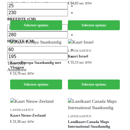
Gedetailleerde Wereldkaart
€
84,63
incl. BTW
×
Staatkundig XL
×
€
88,58
incl. BTW
BREEDTE (CM)
Selecteer options
Selecteer options
×
×
HOOGTE (CM)
×
LANDKAARTEN
Kaart Israel
×
CONTINENTKAARTEN
Kaart Europa Staatkundig met
€
55,13
incl. BTW
Toon
(
48
)
Vlaggen
Annuleren
€
53,76
incl. BTW
Selecteer options
Selecteer options
LANDKAARTEN
Kaart Nieuw-Zeeland
LANDKAARTEN
€
31,50
Landkaart Canada Maps
incl. BTW
International Staatkundig