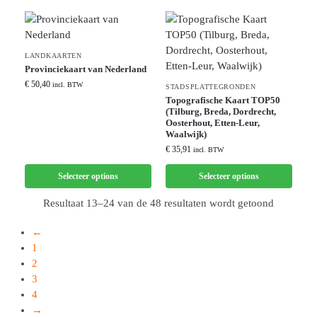
LANDKAARTEN
Provinciekaart van Nederland
€
50,40
incl. BTW
STADSPLATTEGRONDEN
Topografische Kaart TOP50
(Tilburg, Breda, Dordrecht,
Oosterhout, Etten-Leur,
Waalwijk)
€
35,91
incl. BTW
Selecteer options
Selecteer options
Resultaat 13–24 van de 48 resultaten wordt getoond
←
1
2
3
4
→