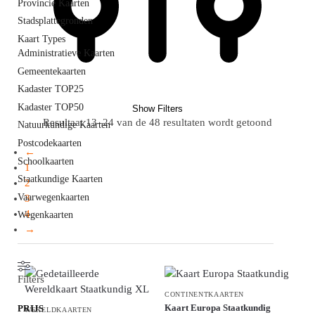
Provincie Kaarten
Stadsplattegronden
Kaart Types
Administratieve Kaarten
Gemeentekaarten
Kadaster TOP25
Kadaster TOP50
Show Filters
Resultaat 13–24 van de 48 resultaten wordt getoond
Natuurkundige Kaarten
Postcodekaarten
←
Schoolkaarten
1
Staatkundige Kaarten
2
Vaarwegenkaarten
3
4
Wegenkaarten
→
Filters
CONTINENTKAARTEN
Kaart Europa Staatkundig
PRIJS
WERELDKAARTEN