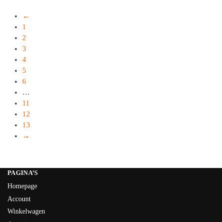
←
1
2
3
4
5
6
…
11
12
13
→
PAGINA’S
Homepage
Account
Winkelwagen