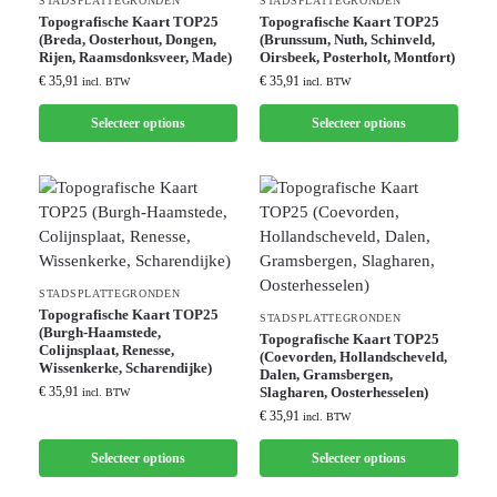
STADSPLATTEGRONDEN
STADSPLATTEGRONDEN
Topografische Kaart TOP25
Topografische Kaart TOP25
(Breda, Oosterhout, Dongen,
(Brunssum, Nuth, Schinveld,
Rijen, Raamsdonksveer, Made)
Oirsbeek, Posterholt, Montfort)
€
35,91
€
35,91
incl. BTW
incl. BTW
Selecteer options
Selecteer options
STADSPLATTEGRONDEN
Topografische Kaart TOP25
STADSPLATTEGRONDEN
(Burgh-Haamstede,
Topografische Kaart TOP25
Colijnsplaat, Renesse,
(Coevorden, Hollandscheveld,
Wissenkerke, Scharendijke)
Dalen, Gramsbergen,
€
35,91
Slagharen, Oosterhesselen)
incl. BTW
€
35,91
incl. BTW
Selecteer options
Selecteer options