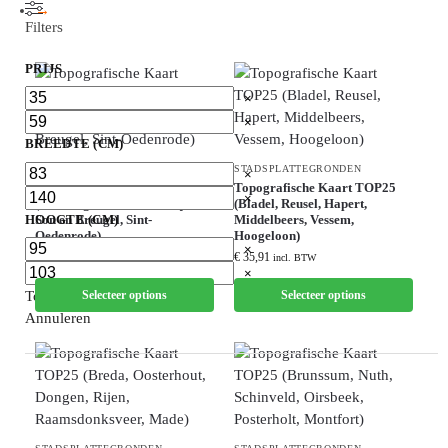
→
Filters
PRIJS
×
×
BREEDTE (CM)
STADSPLATTEGRONDEN
STADSPLATTEGRONDEN
×
Topografische Kaart TOP25
Topografische Kaart TOP25
×
(Best, Veghel, Boxtel, Schijndel,
(Bladel, Reusel, Hapert,
HOOGTE (CM)
Son en Breugel, Sint-
Middelbeers, Vessem,
Oedenrode)
Hoogeloon)
×
€
35,91
€
35,91
incl. BTW
incl. BTW
×
Selecteer options
Selecteer options
Toon
(
148
)
Annuleren