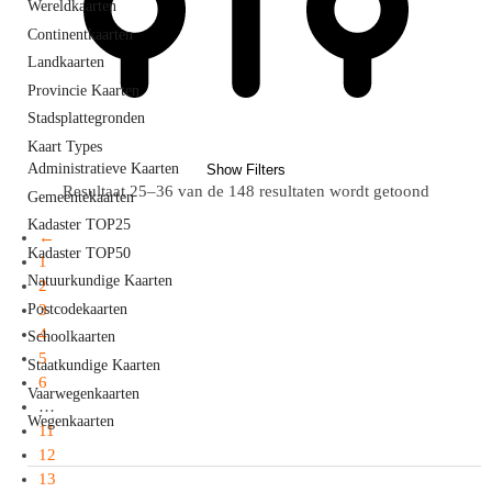
Wereldkaarten
Continentkaarten
Landkaarten
Provincie Kaarten
Stadsplattegronden
Kaart Types
Administratieve Kaarten
Show Filters
Resultaat 25–36 van de 148 resultaten wordt getoond
Gemeentekaarten
Kadaster TOP25
←
Kadaster TOP50
1
Natuurkundige Kaarten
2
3
Postcodekaarten
4
Schoolkaarten
5
Staatkundige Kaarten
6
Vaarwegenkaarten
…
Wegenkaarten
11
12
13