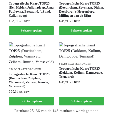
Topografische Kaart TOP25
Topografische Kaart TOP25
(Den Helder, Julianadorp, Anna
(Doetinchem, Zevenaar, Didam,
Paulowna, Breezand, ‘t Zand,
Doesburg, ‘s-Heerenberg,
Callantsoog)
Millingen aan de Rijn)
€
35,91
€
35,91
incl. BTW
incl. BTW
Selecteer options
Selecteer options
STADSPLATTEGRONDEN
Topografische Kaart TOP25
STADSPLATTEGRONDEN
(Dokkum, Kollum, Damwoude,
Topografische Kaart TOP25
Ternaard)
(Doetinchem, Zutphen,
Warnsveld, Zelhem, Ruurlo,
€
35,91
incl. BTW
Varsseveld)
€
35,91
incl. BTW
Selecteer options
Selecteer options
Resultaat 25–36 van de 148 resultaten wordt getoond